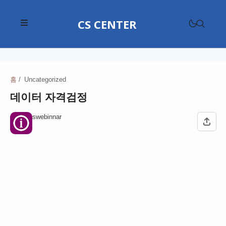
CS CENTER
삼성전자고객센터
LG전자고객센터
홈
Uncategorized
삼성전자고객센터
데이터 자격검정
위니아고객센터
애플고객센터
현대자동차고객센터
swebinnar
대우전자고객센터
SKT 고객센터
기아고객센터
쿠쿠고객센터
KB국민은행고객센터
KT 고객센터
르노코리아고객센터
다이슨고객센터
신한은행고객센터
LG U+ 고객센터
CJ대한통운고객센터
쌍용자동차고객센터
샤오미고객센터
하나은행고객센터
KB 리브모바일 고객센터
한진택배고객센터
쉐보레고객센터
구글 고객센터
쿠첸고객센터
우리은행고객센터
프리티 고객센터
롯데택배고객센터
테슬라고객센터
네이버 고객센터
파나소닉고객센터
NH농협은행고객센터
롯데백화점고객센터