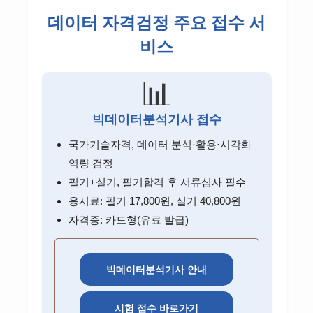
포브고객센터
비씨카드고객센터
리바트고객센터
롯데손해보험고객센터
현대해상고객센터
데이터 자격검정 주요 접수 서
아디다스고객센터
관세청고객센터
마더케이고객센터
오뚜기고객센터
하나카드고객센터
이케아고객센터
비스
메리츠화재고객센터
흥국화재고객센터
유니클로고객센터
엠세이퍼고객센터
CJ제일제당고객센터
시디즈고객센터
롯데손해보험고객센터
신한카드고객센터
지오다노고객센터
LH고객센터
📊
농심고객센터
삼성카드고객센터
흥국화재고객센터
탑텐고객센터
GH고객센터
롯데푸드고객센터
빅데이터분석기사 접수
KB국민카드고객센터
조셉고객센터
SH고객센터
풀무원고객센터
국가기술자격, 데이터 분석·활용·시각화
현대카드고객센터
역량 검정
대상고객센터
필기+실기, 필기합격 후 서류심사 필수
롯데카드고객센터
응시료: 필기 17,800원, 실기 40,800원
우리카드고객센터
자격증: 카드형(유료 발급)
비씨카드고객센터
하나카드고객센터
빅데이터분석기사 안내
삼성증권 고객센터
시험 접수 바로가기