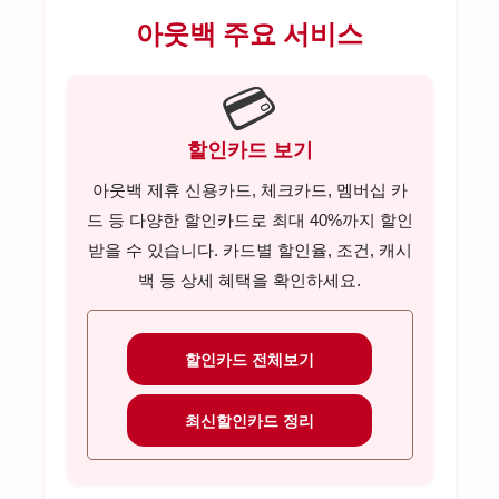
포브고객센터
비씨카드고객센터
리바트고객센터
아웃백 주요 서비스
롯데손해보험고객센터
현대해상고객센터
아디다스고객센터
관세청고객센터
마더케이고객센터
오뚜기고객센터
하나카드고객센터
이케아고객센터
메리츠화재고객센터
흥국화재고객센터
유니클로고객센터
엠세이퍼고객센터
💳
CJ제일제당고객센터
시디즈고객센터
롯데손해보험고객센터
신한카드고객센터
지오다노고객센터
LH고객센터
농심고객센터
할인카드 보기
삼성카드고객센터
흥국화재고객센터
탑텐고객센터
GH고객센터
롯데푸드고객센터
아웃백 제휴 신용카드, 체크카드, 멤버십 카
KB국민카드고객센터
조셉고객센터
SH고객센터
드 등 다양한 할인카드로 최대 40%까지 할인
풀무원고객센터
받을 수 있습니다. 카드별 할인율, 조건, 캐시
현대카드고객센터
대상고객센터
백 등 상세 혜택을 확인하세요.
롯데카드고객센터
우리카드고객센터
할인카드 전체보기
비씨카드고객센터
최신할인카드 정리
하나카드고객센터
삼성증권 고객센터