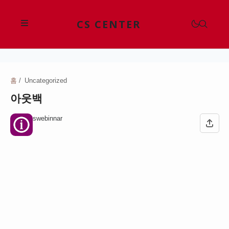
CS CENTER
삼성전자고객센터
LG전자고객센터
홈
Uncategorized
삼성전자고객센터
아웃백
위니아고객센터
애플고객센터
현대자동차고객센터
swebinnar
대우전자고객센터
SKT 고객센터
기아고객센터
쿠쿠고객센터
KB국민은행고객센터
KT 고객센터
르노코리아고객센터
다이슨고객센터
신한은행고객센터
LG U+ 고객센터
CJ대한통운고객센터
쌍용자동차고객센터
샤오미고객센터
하나은행고객센터
KB 리브모바일 고객센터
한진택배고객센터
쉐보레고객센터
구글 고객센터
쿠첸고객센터
우리은행고객센터
프리티 고객센터
롯데택배고객센터
테슬라고객센터
네이버 고객센터
파나소닉고객센터
NH농협은행고객센터
롯데백화점고객센터