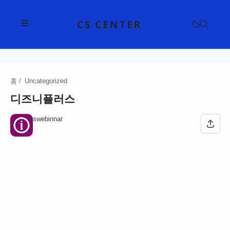
CS CENTER
삼성전자고객센터
LG전자고객센터
홈
Uncategorized
삼성전자고객센터
디즈니플러스
위니아고객센터
애플고객센터
현대자동차고객센터
swebinnar
대우전자고객센터
SKT 고객센터
기아고객센터
쿠쿠고객센터
KB국민은행고객센터
KT 고객센터
르노코리아고객센터
다이슨고객센터
신한은행고객센터
LG U+ 고객센터
CJ대한통운고객센터
쌍용자동차고객센터
샤오미고객센터
하나은행고객센터
KB 리브모바일 고객센터
한진택배고객센터
쉐보레고객센터
구글 고객센터
쿠첸고객센터
우리은행고객센터
프리티 고객센터
롯데택배고객센터
테슬라고객센터
네이버 고객센터
파나소닉고객센터
NH농협은행고객센터
롯데백화점고객센터