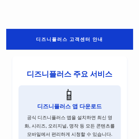
포브고객센터
비씨카드고객센터
리바트고객센터
롯데손해보험고객센터
현대해상고객센터
아디다스고객센터
관세청고객센터
마더케이고객센터
오뚜기고객센터
하나카드고객센터
이케아고객센터
메리츠화재고객센터
흥국화재고객센터
유니클로고객센터
엠세이퍼고객센터
CJ제일제당고객센터
시디즈고객센터
롯데손해보험고객센터
신한카드고객센터
지오다노고객센터
LH고객센터
디즈니플러스 고객센터 안내
농심고객센터
삼성카드고객센터
흥국화재고객센터
탑텐고객센터
GH고객센터
롯데푸드고객센터
KB국민카드고객센터
조셉고객센터
SH고객센터
풀무원고객센터
현대카드고객센터
디즈니플러스 주요 서비스
대상고객센터
롯데카드고객센터
📱
우리카드고객센터
디즈니플러스 앱 다운로드
비씨카드고객센터
공식 디즈니플러스 앱을 설치하면 최신 영
하나카드고객센터
화, 시리즈, 오리지널, 명작 등 모든 콘텐츠를
삼성증권 고객센터
모바일에서 편리하게 시청할 수 있습니다.