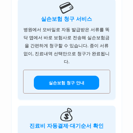
💳
NH투자증권 고객센터
미래에셋증권 고객센터
실손보험 청구 서비스
키움증권 고객센터
병원에서 모바일로 자동 발급받은 서류를 똑
닥 앱에서 바로 보험사로 전송해 실손보험금
한국투자증권 고객센터
을 간편하게 청구할 수 있습니다. 종이 서류
신한투자증권 고객센터
없이, 진료내역 선택만으로 청구가 완료됩니
다.
KB증권 고객센터
하나증권 고객센터
실손보험 청구 안내
대신증권 고객센터
유안타증권 고객센터
💰
DB금융투자 고객센터
이베스트투자증권 고객센터
진료비 자동결제·대기순서 확인