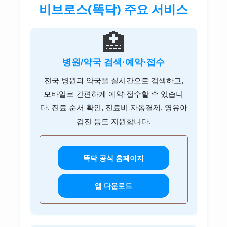
포브고객센터
비브로스(똑닥) 주요 서비스
비씨카드고객센터
리바트고객센터
롯데손해보험고객센터
현대해상고객센터
아디다스고객센터
관세청고객센터
마더케이고객센터
오뚜기고객센터
하나카드고객센터
이케아고객센터
메리츠화재고객센터
흥국화재고객센터
🏥
유니클로고객센터
엠세이퍼고객센터
CJ제일제당고객센터
시디즈고객센터
롯데손해보험고객센터
신한카드고객센터
지오다노고객센터
LH고객센터
병원/약국 검색·예약·접수
농심고객센터
삼성카드고객센터
흥국화재고객센터
탑텐고객센터
GH고객센터
전국 병원과 약국을 실시간으로 검색하고,
롯데푸드고객센터
모바일로 간편하게 예약·접수할 수 있습니
KB국민카드고객센터
조셉고객센터
SH고객센터
풀무원고객센터
다. 진료 순서 확인, 진료비 자동결제, 영유아
현대카드고객센터
검진 등도 지원합니다.
대상고객센터
롯데카드고객센터
우리카드고객센터
똑닥 공식 홈페이지
비씨카드고객센터
앱 다운로드
하나카드고객센터
삼성증권 고객센터