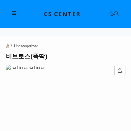
CS CENTER
삼성전자고객센터
LG전자고객센터
홈
Uncategorized
삼성전자고객센터
비브로스(똑딱)
위니아고객센터
애플고객센터
현대자동차고객센터
swebinnar
대우전자고객센터
SKT 고객센터
기아고객센터
쿠쿠고객센터
KB국민은행고객센터
KT 고객센터
르노코리아고객센터
다이슨고객센터
신한은행고객센터
LG U+ 고객센터
CJ대한통운고객센터
쌍용자동차고객센터
샤오미고객센터
하나은행고객센터
KB 리브모바일 고객센터
한진택배고객센터
쉐보레고객센터
구글 고객센터
쿠첸고객센터
우리은행고객센터
프리티 고객센터
롯데택배고객센터
테슬라고객센터
네이버 고객센터
파나소닉고객센터
NH농협은행고객센터
롯데백화점고객센터