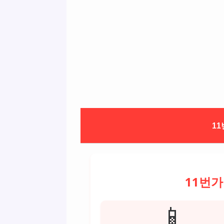
1
11번가
📱