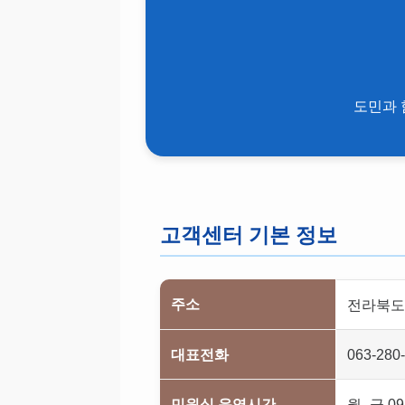
도민과 
고객센터 기본 정보
주소
전라북도 
대표전화
063-280
민원실 운영시간
월–금 09: