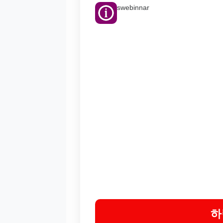
swebinnar
하