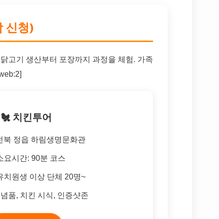
 신청)
 닭고기 생산부터 포장까지 과정을 체험. 가족
eb:2]
🐔 치킨투어
 전북 정읍 하림생명문화관
소요시간: 90분 코스
유치원생 이상 단체 20명~
기념품, 치킨 시식, 인증샷존