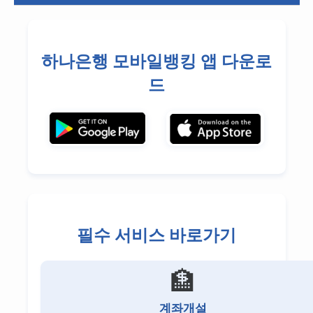
NH투자증권 고객센터
미래에셋증권 고객센터
하나은행 모바일뱅킹 앱 다운로
키움증권 고객센터
드
한국투자증권 고객센터
신한투자증권 고객센터
KB증권 고객센터
하나증권 고객센터
대신증권 고객센터
필수 서비스 바로가기
유안타증권 고객센터
DB금융투자 고객센터
🏦
이베스트투자증권 고객센터
계좌개설