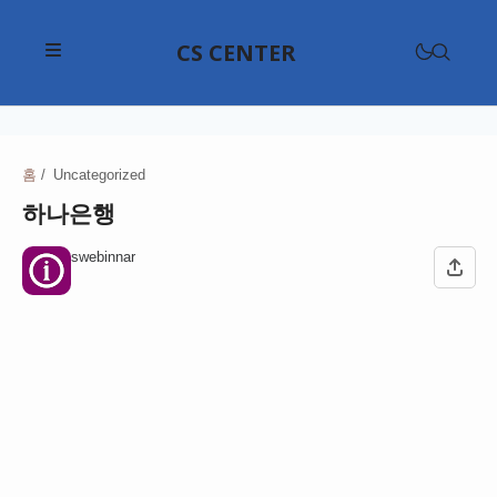
CS CENTER
삼성전자고객센터
LG전자고객센터
홈
Uncategorized
삼성전자고객센터
하나은행
위니아고객센터
애플고객센터
현대자동차고객센터
swebinnar
대우전자고객센터
SKT 고객센터
기아고객센터
쿠쿠고객센터
KB국민은행고객센터
KT 고객센터
르노코리아고객센터
다이슨고객센터
신한은행고객센터
LG U+ 고객센터
CJ대한통운고객센터
쌍용자동차고객센터
샤오미고객센터
하나은행고객센터
KB 리브모바일 고객센터
한진택배고객센터
쉐보레고객센터
구글 고객센터
쿠첸고객센터
우리은행고객센터
프리티 고객센터
롯데택배고객센터
테슬라고객센터
네이버 고객센터
파나소닉고객센터
NH농협은행고객센터
롯데백화점고객센터