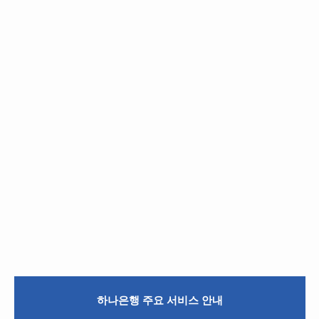
포브고객센터
비씨카드고객센터
리바트고객센터
롯데손해보험고객센터
현대해상고객센터
아디다스고객센터
관세청고객센터
마더케이고객센터
오뚜기고객센터
하나카드고객센터
이케아고객센터
메리츠화재고객센터
흥국화재고객센터
유니클로고객센터
엠세이퍼고객센터
CJ제일제당고객센터
시디즈고객센터
롯데손해보험고객센터
신한카드고객센터
지오다노고객센터
LH고객센터
농심고객센터
삼성카드고객센터
흥국화재고객센터
탑텐고객센터
GH고객센터
롯데푸드고객센터
KB국민카드고객센터
조셉고객센터
SH고객센터
풀무원고객센터
현대카드고객센터
대상고객센터
롯데카드고객센터
우리카드고객센터
비씨카드고객센터
하나카드고객센터
하나은행 주요 서비스 안내
삼성증권 고객센터