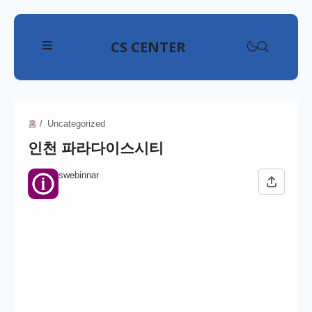
CS CENTER
삼성전자고객센터
LG전자고객센터
홈
Uncategorized
삼성전자고객센터
인천 파라다이스시티
위니아고객센터
애플고객센터
현대자동차고객센터
swebinnar
대우전자고객센터
SKT 고객센터
기아고객센터
쿠쿠고객센터
KB국민은행고객센터
KT 고객센터
르노코리아고객센터
다이슨고객센터
신한은행고객센터
LG U+ 고객센터
CJ대한통운고객센터
쌍용자동차고객센터
샤오미고객센터
하나은행고객센터
KB 리브모바일 고객센터
한진택배고객센터
쉐보레고객센터
구글 고객센터
쿠첸고객센터
우리은행고객센터
프리티 고객센터
롯데택배고객센터
테슬라고객센터