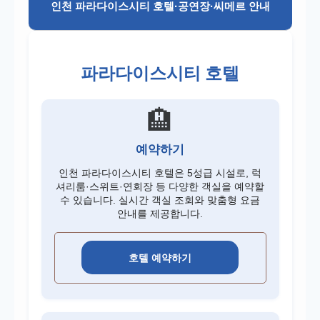
인천 파라다이스시티 호텔·공연장·씨메르 안내
NH투자증권 고객센터
미래에셋증권 고객센터
파라다이스시티 호텔
키움증권 고객센터
🏨
한국투자증권 고객센터
신한투자증권 고객센터
예약하기
KB증권 고객센터
인천 파라다이스시티 호텔은 5성급 시설로, 럭
셔리룸·스위트·연회장 등 다양한 객실을 예약할
하나증권 고객센터
수 있습니다. 실시간 객실 조회와 맞춤형 요금
안내를 제공합니다.
대신증권 고객센터
유안타증권 고객센터
호텔 예약하기
DB금융투자 고객센터
이베스트투자증권 고객센터