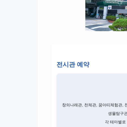
전시관 예약
창의나래관, 천체관, 꿈아띠체험관, 
생물탐구관
각 테마별로