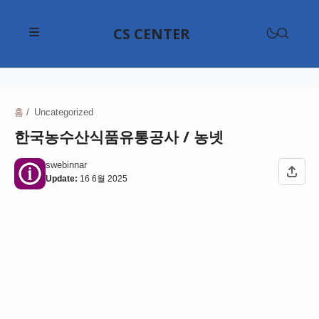
CS CENTER
삼성전자고객센터
LG전자고객센터
홈
Uncategorized
삼성전자고객센터
한국농수산식품유통공사 / 농넷
위니아고객센터
애플고객센터
현대자동차고객센터
swebinnar
대우전자고객센터
Update:
16 6월 2025
SKT 고객센터
기아고객센터
쿠쿠고객센터
KB국민은행고객센터
KT 고객센터
르노코리아고객센터
다이슨고객센터
신한은행고객센터
LG U+ 고객센터
CJ대한통운고객센터
쌍용자동차고객센터
샤오미고객센터
하나은행고객센터
KB 리브모바일 고객센터
한진택배고객센터
쉐보레고객센터
구글 고객센터
쿠첸고객센터
우리은행고객센터
프리티 고객센터
롯데택배고객센터
테슬라고객센터
네이버 고객센터
파나소닉고객센터
NH농협은행고객센터
롯데백화점고객센터