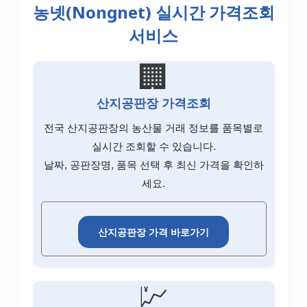
포브고객센터
농넷(Nongnet) 실시간 가격조회
비씨카드고객센터
리바트고객센터
롯데손해보험고객센터
현대해상고객센터
아디다스고객센터
관세청고객센터
마더케이고객센터
서비스
오뚜기고객센터
하나카드고객센터
이케아고객센터
메리츠화재고객센터
흥국화재고객센터
유니클로고객센터
엠세이퍼고객센터
CJ제일제당고객센터
🏢
시디즈고객센터
롯데손해보험고객센터
신한카드고객센터
지오다노고객센터
LH고객센터
농심고객센터
삼성카드고객센터
흥국화재고객센터
산지공판장 가격조회
탑텐고객센터
GH고객센터
롯데푸드고객센터
전국 산지공판장의 농산물 거래 정보를 품목별로
KB국민카드고객센터
조셉고객센터
SH고객센터
풀무원고객센터
실시간 조회할 수 있습니다.
현대카드고객센터
날짜, 공판장명, 품목 선택 후 최신 가격을 확인하
대상고객센터
롯데카드고객센터
세요.
우리카드고객센터
산지공판장 가격 바로가기
비씨카드고객센터
하나카드고객센터
💹
삼성증권 고객센터