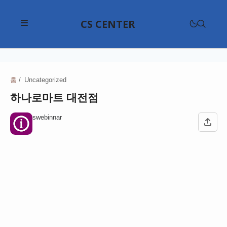
CS CENTER
삼성전자고객센터
LG전자고객센터
홈
Uncategorized
삼성전자고객센터
하나로마트 대전점
위니아고객센터
애플고객센터
현대자동차고객센터
swebinnar
대우전자고객센터
SKT 고객센터
기아고객센터
쿠쿠고객센터
KB국민은행고객센터
KT 고객센터
르노코리아고객센터
다이슨고객센터
신한은행고객센터
LG U+ 고객센터
CJ대한통운고객센터
쌍용자동차고객센터
샤오미고객센터
하나은행고객센터
KB 리브모바일 고객센터
한진택배고객센터
쉐보레고객센터
구글 고객센터
쿠첸고객센터
우리은행고객센터
프리티 고객센터
롯데택배고객센터
테슬라고객센터
네이버 고객센터
파나소닉고객센터
NH농협은행고객센터
롯데백화점고객센터