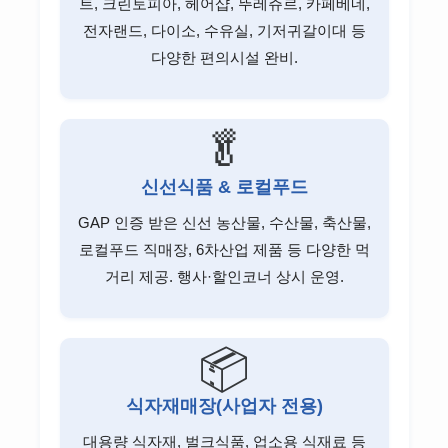
트, 크린토피아, 헤어샵, 뚜레쥬르, 카페베네,
전자랜드, 다이소, 수유실, 기저귀갈이대 등
다양한 편의시설 완비.
🥬
신선식품 & 로컬푸드
GAP 인증 받은 신선 농산물, 수산물, 축산물,
로컬푸드 직매장, 6차산업 제품 등 다양한 먹
거리 제공. 행사·할인코너 상시 운영.
📦
식자재매장(사업자 전용)
대용량 식자재, 벌크식품, 업소용 식재료 등