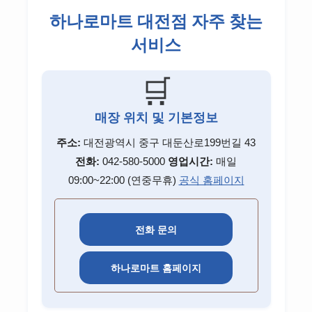
포브고객센터
비씨카드고객센터
리바트고객센터
하나로마트 대전점 자주 찾는
롯데손해보험고객센터
현대해상고객센터
아디다스고객센터
관세청고객센터
마더케이고객센터
오뚜기고객센터
하나카드고객센터
서비스
이케아고객센터
메리츠화재고객센터
흥국화재고객센터
유니클로고객센터
엠세이퍼고객센터
CJ제일제당고객센터
시디즈고객센터
롯데손해보험고객센터
신한카드고객센터
지오다노고객센터
🛒
LH고객센터
농심고객센터
삼성카드고객센터
흥국화재고객센터
탑텐고객센터
GH고객센터
롯데푸드고객센터
매장 위치 및 기본정보
KB국민카드고객센터
조셉고객센터
SH고객센터
주소:
대전광역시 중구 대둔산로199번길 43
풀무원고객센터
현대카드고객센터
전화:
042-580-5000
영업시간:
매일
대상고객센터
09:00~22:00 (연중무휴)
공식 홈페이지
롯데카드고객센터
우리카드고객센터
전화 문의
비씨카드고객센터
하나로마트 홈페이지
하나카드고객센터
삼성증권 고객센터