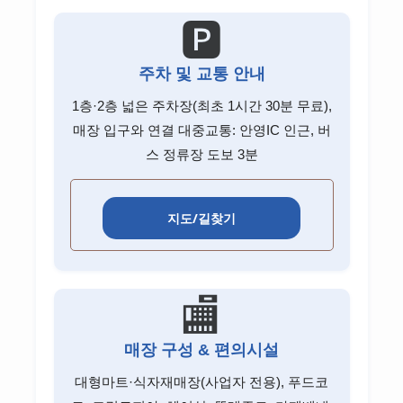
NH투자증권 고객센터
🅿️
미래에셋증권 고객센터
주차 및 교통 안내
키움증권 고객센터
1층·2층 넓은 주차장(최초 1시간 30분 무료),
한국투자증권 고객센터
매장 입구와 연결 대중교통: 안영IC 인근, 버
스 정류장 도보 3분
신한투자증권 고객센터
KB증권 고객센터
지도/길찾기
하나증권 고객센터
대신증권 고객센터
🏬
유안타증권 고객센터
DB금융투자 고객센터
매장 구성 & 편의시설
이베스트투자증권 고객센터
대형마트·식자재매장(사업자 전용), 푸드코