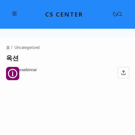
CS CENTER
삼성전자고객센터
LG전자고객센터
홈
Uncategorized
삼성전자고객센터
옥션
위니아고객센터
애플고객센터
현대자동차고객센터
swebinnar
대우전자고객센터
SKT 고객센터
기아고객센터
쿠쿠고객센터
KB국민은행고객센터
KT 고객센터
르노코리아고객센터
다이슨고객센터
신한은행고객센터
LG U+ 고객센터
CJ대한통운고객센터
쌍용자동차고객센터
샤오미고객센터
하나은행고객센터
KB 리브모바일 고객센터
한진택배고객센터
쉐보레고객센터
구글 고객센터
쿠첸고객센터
우리은행고객센터
프리티 고객센터
롯데택배고객센터
테슬라고객센터
네이버 고객센터
파나소닉고객센터
NH농협은행고객센터
롯데백화점고객센터