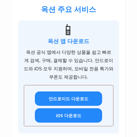
포브고객센터
비씨카드고객센터
리바트고객센터
옥션 주요 서비스
롯데손해보험고객센터
현대해상고객센터
아디다스고객센터
관세청고객센터
마더케이고객센터
오뚜기고객센터
하나카드고객센터
이케아고객센터
메리츠화재고객센터
흥국화재고객센터
유니클로고객센터
엠세이퍼고객센터
📱
CJ제일제당고객센터
시디즈고객센터
롯데손해보험고객센터
신한카드고객센터
지오다노고객센터
LH고객센터
농심고객센터
옥션 앱 다운로드
삼성카드고객센터
흥국화재고객센터
탑텐고객센터
GH고객센터
롯데푸드고객센터
옥션 공식 앱에서 다양한 상품을 쉽고 빠르
KB국민카드고객센터
조셉고객센터
SH고객센터
게 검색, 구매, 결제할 수 있습니다. 안드로이
풀무원고객센터
드와 iOS 모두 지원하며, 모바일 전용 특가와
현대카드고객센터
대상고객센터
쿠폰도 제공합니다.
롯데카드고객센터
우리카드고객센터
안드로이드 다운로드
비씨카드고객센터
iOS 다운로드
하나카드고객센터
삼성증권 고객센터